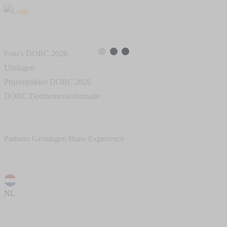
Ga
naar
Groningen Brass Experience
de
DOBC
inhoud
Foto’s DOBC 2026
Uitslagen
Prijzenpakket DOBC 2026
DOBC Deelnemersinformatie
Artiesten
Contact
Partners Groningen Brass Experience
Impressie
NL